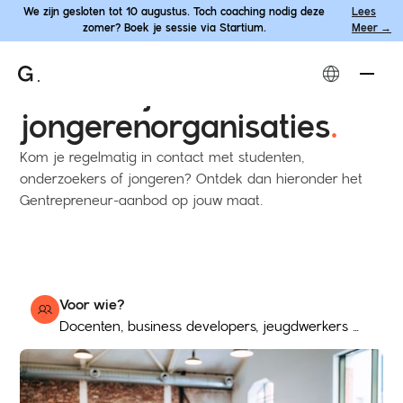
We zijn gesloten tot 10 augustus. Toch coaching nodig deze
Lees
zomer? Boek je sessie via Startium.
Meer →
ondersteuningsaanbod
Onderwijs- en
jongerenorganisaties
.
Kom je regelmatig in contact met studenten,
onderzoekers of jongeren? Ontdek dan hieronder het
Gentrepreneur-aanbod op jouw maat.
Voor wie?
Docenten, business developers, jeugdwerkers ...