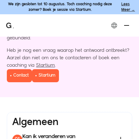
We zijn gesloten tot 10 augustus. Toch coaching nodig deze
Lees
zomer? Boek je sessie via Startium.
Meer →
FAQ
.
Onze veelgestelde vragen hebben we hier voor jou
gebundeld.
Heb je nog een vraag waarop het antwoord ontbreekt?
Aarzel dan niet om ons te contacteren of boek een
coaching via
Startium
.
Contact
Startium
Algemeen
Kan ik veranderen van