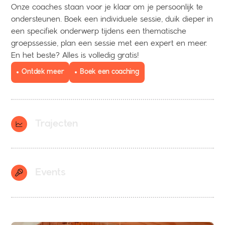
Onze coaches staan voor je klaar om je persoonlijk te
ondersteunen. Boek een individuele sessie, duik dieper in
een specifiek onderwerp tijdens een thematische
groepssessie, plan een sessie met een expert en meer.
En het beste? Alles is volledig gratis!
Ontdek meer
Boek een coaching
Trajecten
Wil je connectie leggen met andere jonge
ondernemers? Wil je je start-up naar een hoger niveau
Events
tillen? Heb je nog geen concreet idee, maar wil je graag
starten? Of ben je klaar om met je innovatieve
onderneming naar buiten te komen? Binnen ons divers
Klaar om geïnspireerd te worden door ervaren
aanbod vind je zeker een traject dat perfect aansluit bij
ondernemers? Wil je je eerste stappen zetten in
jouw noden.
netwerken, je netwerk verder uitbouwen of je