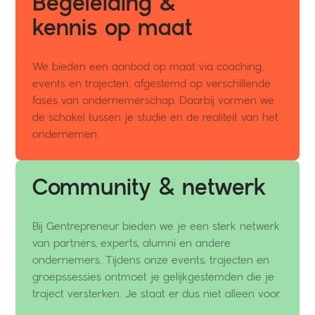
Begeleiding &
kennis op maat
We bieden een aanbod op maat via coaching,
events en trajecten, afgestemd op verschillende
fases van ondernemerschap. Daarbij vormen we
de schakel tussen je studie en de realiteit van het
ondernemen.
Community & netwerk
Bij Gentrepreneur bieden we je een sterk netwerk
van partners, experts, alumni en andere
ondernemers. Tijdens onze events, trajecten en
groepssessies ontmoet je gelijkgestemden die je
traject versterken. Je staat er dus niet alleen voor.