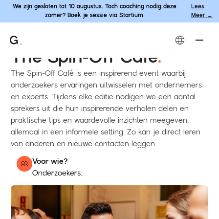
We zijn gesloten tot 10 augustus. Toch coaching nodig deze
Lees
zomer? Boek je sessie via Startium.
Meer →
Je bent hier:
Aanbod
→
Events
→
The Spin-Off Café
The Spin-Off Café
.
The Spin-Off Café is een inspirerend event waarbij
onderzoekers ervaringen uitwisselen met ondernemers
en experts. Tijdens elke editie nodigen we een aantal
sprekers uit die hun inspirerende verhalen delen en
praktische tips en waardevolle inzichten meegeven,
allemaal in een informele setting. Zo kan je direct leren
van anderen en nieuwe contacten leggen.
Voor wie?
Onderzoekers.