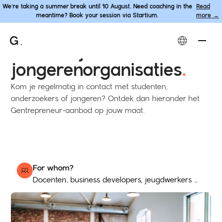
We’re taking a summer break until 10 August. Need coaching in the
Read
meantime? Book your session via Startium.
more →
ondersteuningsaanbod
Onderwijs- en
jongerenorganisaties
.
Kom je regelmatig in contact met studenten,
onderzoekers of jongeren? Ontdek dan hieronder het
Gentrepreneur-aanbod op jouw maat.
For whom?
Docenten, business developers, jeugdwerkers ...