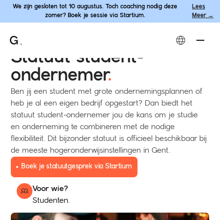
We zijn gesloten tot 10 augustus. Toch coaching nodig deze
Lees
zomer? Boek je sessie via Startium.
Meer →
Je bent hier:
Aanbod
→
Coaching
→
Statuut student-ondernemer
Statuut student-
ondernemer
.
Ben jij een student met grote ondernemingsplannen of
heb je al een eigen bedrijf opgestart? Dan biedt het
statuut student-ondernemer jou de kans om je studie
en onderneming te combineren met de nodige
flexibiliteit. Dit bijzonder statuut is officieel beschikbaar bij
de meeste hogeronderwijsinstellingen in Gent.
Boek je statuutgesprek via Startium
Voor wie?
Studenten.