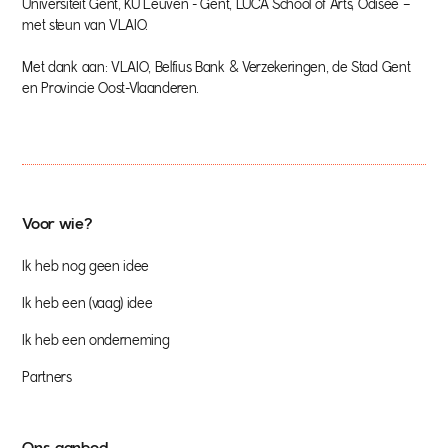
Universiteit Gent, KU Leuven - Gent, LUCA School of Arts, Odisee –
met steun van VLAIO.
Met dank aan: VLAIO, Belfius Bank & Verzekeringen, de Stad Gent
en Provincie Oost-Vlaanderen.
Voor wie?
Ik heb nog geen idee
Ik heb een (vaag) idee
Ik heb een onderneming
Partners