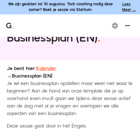
We zijn gesloten tot 10 augustus. Toch coaching nodig deze
Lees
zomer? Boek je sessie via Startium.
Meer →
Coaching • groepssessie
Businessplan (EN)
.
Je bent hier:
Kalender
→
Businessplan (EN)
Je wil een businessplan opstellen maar weet niet waar te
beginnen? Aan de hand van onze template die je op
voorhand even invult gaan we tijdens deze sessie actief
aan de slag met al je vragen en overlopen we alle
aspecten van een businessplan.
Deze sessie gaat door in het Engels.