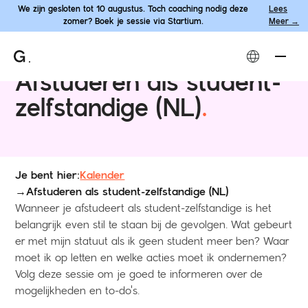
We zijn gesloten tot 10 augustus. Toch coaching nodig deze
Lees
zomer? Boek je sessie via Startium.
Meer →
Coaching • groepssessie
Afstuderen als student-
zelfstandige (NL)
.
Je bent hier:
Kalender
→
Afstuderen als student-zelfstandige (NL)
Wanneer je afstudeert als student-zelfstandige is het
belangrijk even stil te staan bij de gevolgen. Wat gebeurt
er met mijn statuut als ik geen student meer ben? Waar
moet ik op letten en welke acties moet ik ondernemen?
Volg deze sessie om je goed te informeren over de
mogelijkheden en to-do's.